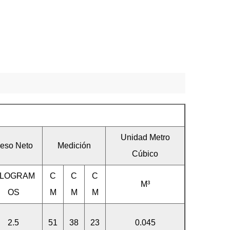
Unidad Metro
eso Neto
Medición
Cúbico
ILOGRAM
C
C
C
M³
OS
M
M
M
2.5
51
38
23
0.045