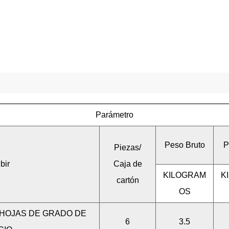
Parámetro
Peso Bruto
P
Piezas/
bir
Caja de
KILOGRAM
K
cartón
OS
 HOJAS DE GRADO DE
6
3.5