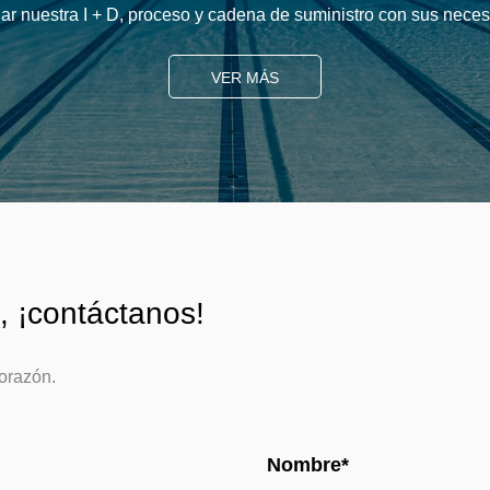
r nuestra I + D, proceso y cadena de suministro con sus nece
VER MÁS
, ¡contáctanos!
orazón.
Nombre*