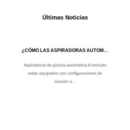
Últimas Noticias
¿CÓMO LAS ASPIRADORAS AUTOMÁTICAS DE LA PISCINA MANEJAN EL FLUJO DE AGUA Y LA ENERGÍA DE SUCCIÓN PARA GARANTIZAR UN RENDIMIENTO DE LIMPIEZA ÓPTIMO?
Aspiradoras de piscina automática A menudo
están equipados con configuraciones de
succión a...