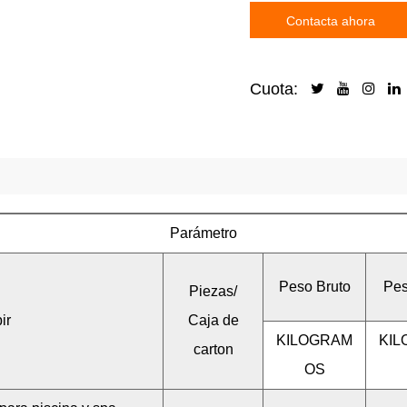
Contacta ahora
Cuota:
Parámetro
Peso Bruto
Pes
Piezas/
ir
Caja de
KILOGRAM
KI
carton
OS