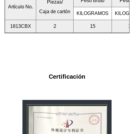
Peso Bruto
Peso 
Piezas/
Artículo No.
Caja de cartón
KILOGRAMOS
KILOG
1813CBX
2
15
13
Certificación