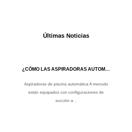
Últimas Noticias
¿CÓMO LAS ASPIRADORAS AUTOMÁTICAS DE LA PISCINA MANEJAN EL FLUJO DE AGUA Y LA ENERGÍA DE SUCCIÓN PARA GARANTIZAR UN RENDIMIENTO DE LIMPIEZA ÓPTIMO?
Aspiradoras de piscina automática A menudo
están equipados con configuraciones de
succión a...